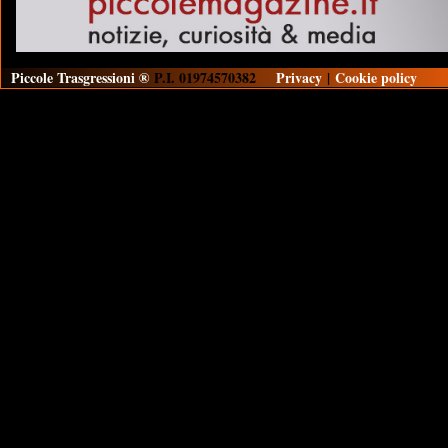
Piccole Trasgressioni ®
P.I. 01974570382
Privacy
|
Cookie policy