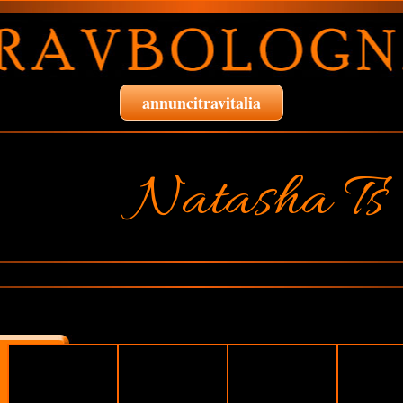
annuncitravitalia
Natasha Ts