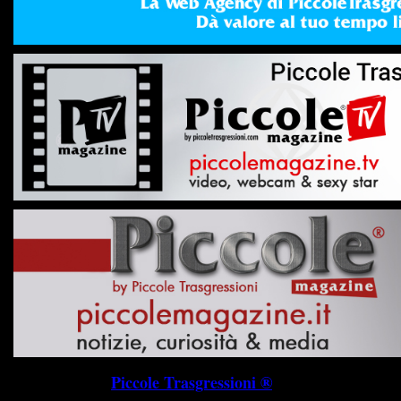
Piccole Trasgressioni ®
P.I. 019745703